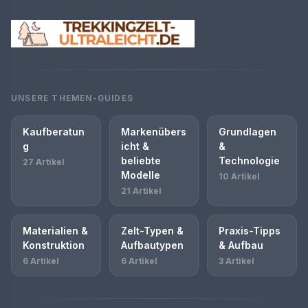
UNSERE THEMEN-GUIDES
Kaufberatun
Markenübers
Grundlagen
g
icht &
&
beliebte
Technologie
27 Artikel
Modelle
10 Artikel
21 Artikel
Materialien &
Zelt-Typen &
Praxis-Tipps
Konstruktion
Aufbautypen
& Aufbau
6 Artikel
6 Artikel
3 Artikel