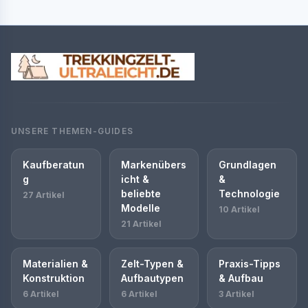
UNSERE THEMEN-GUIDES
Kaufberatun
Markenübers
Grundlagen
g
icht &
&
beliebte
Technologie
27 Artikel
Modelle
10 Artikel
21 Artikel
Materialien &
Zelt-Typen &
Praxis-Tipps
Konstruktion
Aufbautypen
& Aufbau
6 Artikel
6 Artikel
3 Artikel