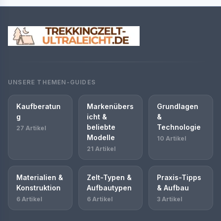
UNSERE THEMEN-GUIDES
Kaufberatun
Markenübers
Grundlagen
g
icht &
&
beliebte
Technologie
27 Artikel
Modelle
10 Artikel
21 Artikel
Materialien &
Zelt-Typen &
Praxis-Tipps
Konstruktion
Aufbautypen
& Aufbau
6 Artikel
6 Artikel
3 Artikel