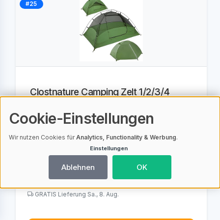
#25
Clostnature Camping Zelt 1/2/3/4
Personen, Wasserdichtes Campingzelt
| Leicht mit Kleinem Packmaß, A
Cookie-Einstellungen
Wir nutzen Cookies für
Analytics, Functionality & Werbung
.
Einstellungen
4,3 (167 Bewertungen)
Ablehnen
OK
79,99
EUR
GRATIS Lieferung Sa., 8. Aug.